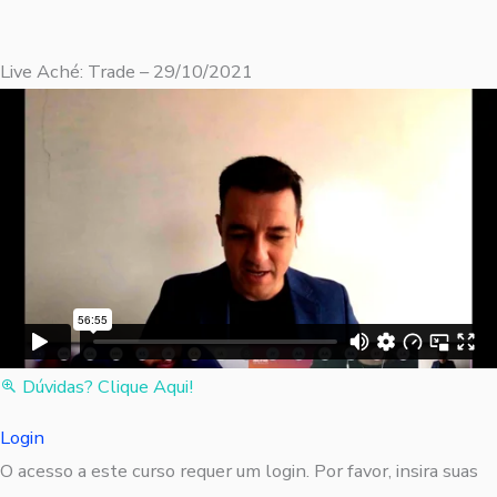
Live Aché: Trade – 29/10/2021
Dúvidas? Clique Aqui!
Login
O acesso a este curso requer um login. Por favor, insira suas