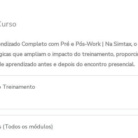
Curso
endizado Completo com Pré e Pós-Work | Na Simtax, o
égicas que ampliam o impacto do treinamento, propor
e aprendizado antes e depois do encontro presencial.
o Treinamento
 do Lição
0% CONCLUÍD
s (Todos os módulos)