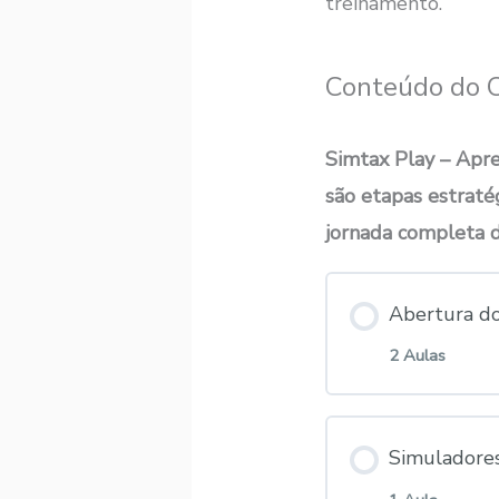
treinamento.
Conteúdo do 
Simtax Play – Apr
são etapas estrat
jornada completa d
Abertura d
2 Aulas
Conteúdo
Simuladore