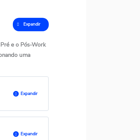
Expandir
 Pré e o Pós-Work
cionando uma
Expandir
O
0/ 2 passos
Expandir