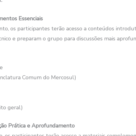
entos Essenciais
to, os participantes terão acesso a conteúdos introdu
cnico e preparam o grupo para discussões mais aprofu
de
clatura Comum do Mercosul)
to geral)
ção Prática e Aprofundamento
, os participantes terão acesso a materiais complemen