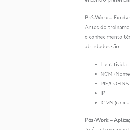
Pré-Work – Fundam
Antes do treinamen
o conhecimento té
abordados são:
Lucrativida
NCM (Nomen
PIS/COFINS
IPI
ICMS (concei
Pós-Work – Aplica
Após o treinamento