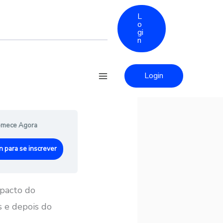
L
o
gi
n
Login
mece Agora
n para se inscrever
mpacto do
 e depois do