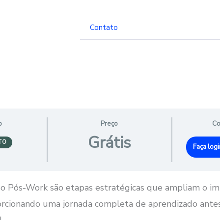
Contato
k de Medicamentos
o
Preço
Co
Grátis
TO
Faça logi
 o Pós-Work são etapas estratégicas que ampliam o i
orcionando uma jornada completa de aprendizado antes
.