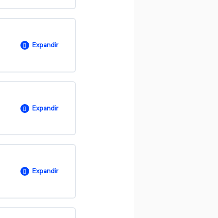
0/ 17 passos
Expandir
?
O
0/ 3 passos
Expandir
ões
O
0/ 8 passos
?
Expandir
up?