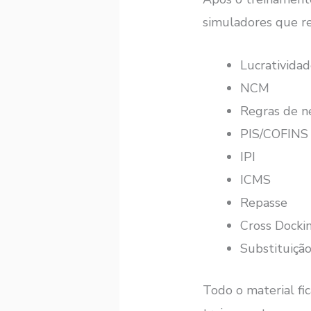
simuladores que re
Lucrativida
NCM
Regras de n
PIS/COFINS
IPI
ICMS
Repasse
Cross Docki
Substituição
Todo o material fi