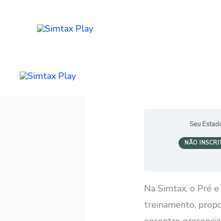
Ir
para
o
conteúdo
Pré e Pós Wor
Seu Estad
NÃO INSCRI
Na Simtax, o Pré e
treinamento, prop
encontro presencial