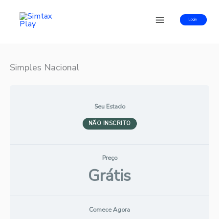
Ir
para
Login
o
conteúdo
Simples Nacional
Seu Estado
NÃO INSCRITO
Preço
Grátis
Comece Agora