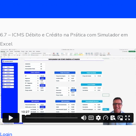
6.7 – ICMS Débito e Crédito na Prática com Simulador em
Excel
6.7 – ICMS Débito e Crédito na Prática com Simulador em
Excel
Login