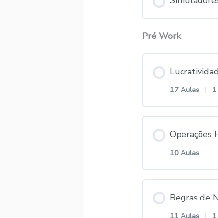
Simuladore
Pré Work
Lucrativida
17 Aulas
|
1
Conteúdo
Operações H
10 Aulas
1.0 – I
Conteúdo
Regras de N
1.1 – M
11 Aulas
|
1