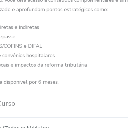
o, você terá acesso a conteúdos complementares e si
izado e aprofundam pontos estratégicos como:
retas e indiretas
repasse
PIS/COFINS e DIFAL
e convênios hospitalares
iscais e impactos da reforma tributária
a disponível por 6 meses.
Curso