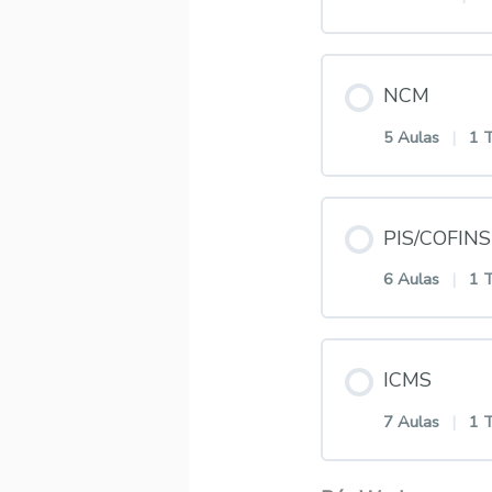
1.0 – E
1.2 – C
Conteúdo
NCM
1.1 – C
1.3 – O
5 Aulas
|
1 
2.0 – O
1.2 – V
1.4 – O
Conteúdo
PIS/COFINS
2.1 – O
1.3 – V
1.5 – C
6 Aulas
|
1 
3.0 – O
2.2 – P
1.4 – Vi
1.6 – O
Conteúdo
ICMS
3.1 – C
2.3 – C
1.5 – Vi
1.7 – C
7 Aulas
|
1 
5.0 – O
3.2 – O
2.4 – O
1.6 – Vi