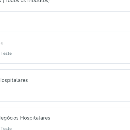
s (Todos os Módulos)
de
 Teste
 do Lição
0% CONCLUÍDO
ospitalares
ntrodução ao Módulo de Lucratividade
 do Lição
0% CONCLUÍDO
egócios Hospitalares
argem e Mark-up: Métodos de Precificação
 Teste