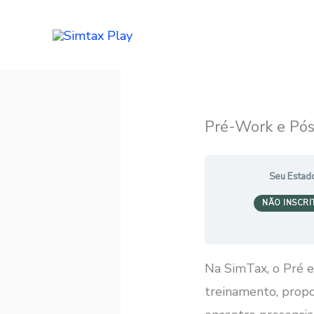
Ir
para
o
conteúdo
Pré-Work e Pós
Seu Estad
NÃO INSCRI
Na SimTax, o Pré 
treinamento, prop