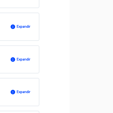
O
0/ 1 passos
Expandir
O
0/ 4 passos
Expandir
reços
CAP?
O
0/ 1 passos
up?
Expandir