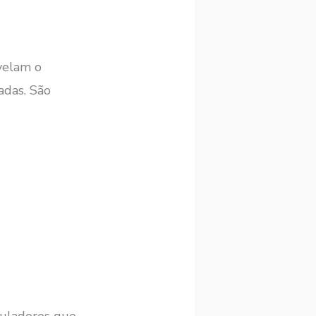
velam o
adas. São