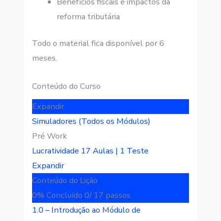
Benefícios fiscais e impactos da
reforma tributária
Todo o material fica disponível por 6
meses.
Conteúdo do Curso
Expandir
Simuladores (Todos os Módulos)
Pré Work
Lucratividade
17 Aulas
|
1 Teste
Expandir
Conteúdo do Lição
0% Concluído
0/ 17 passos
1.0 – Introdução ao Módulo de