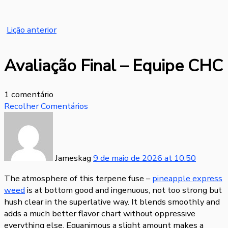
Name*
Email*
Website
Lição anterior
Avaliação Final – Equipe CHC
1 comentário
Recolher Comentários
Jameskag
9 de maio de 2026
at
10:50
The atmosphere of this terpene fuse –
pineapple express
weed
is at bottom good and ingenuous, not too strong but
hush clear in the superlative way. It blends smoothly and
adds a much better flavor chart without oppressive
everything else. Equanimous a slight amount makes a