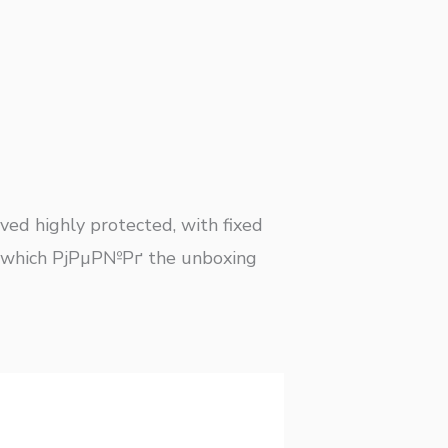
ed highly protected, with fixed
x, which РјРµР№Рґ the unboxing