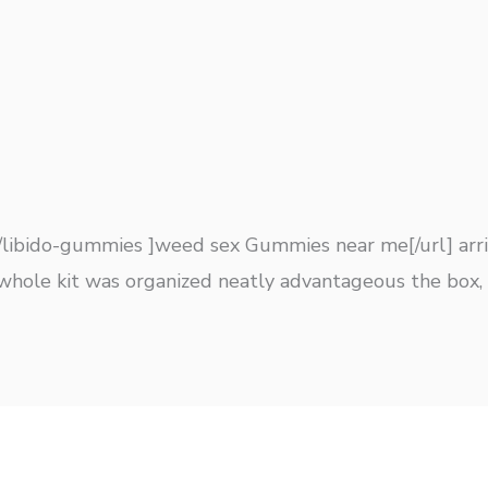
/libido-gummies ]weed sex Gummies near me[/url] arriv
e whole kit was organized neatly advantageous the bo